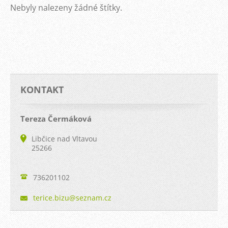
Nebyly nalezeny žádné štítky.
KONTAKT
Tereza Čermáková
Libčice nad Vltavou
25266
736201102
terice.b
izu@sezn
am.cz