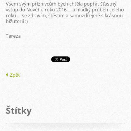
Všem svým příznivcům bych chtěla popřát šťastný
vstup do Nového roku 2016.....a hladký průběh celého
roku.... se zdravím, štěstím a samozdřějmě s krásnou
bižuterií :)
Tereza
Zpět
Štítky