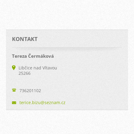
KONTAKT
Tereza Čermáková
Libčice nad Vltavou
25266
736201102
terice.b
izu@sezn
am.cz