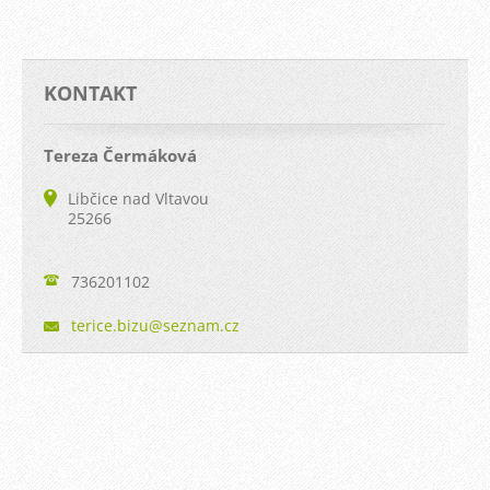
KONTAKT
Tereza Čermáková
Libčice nad Vltavou
25266
736201102
terice.b
izu@sezn
am.cz