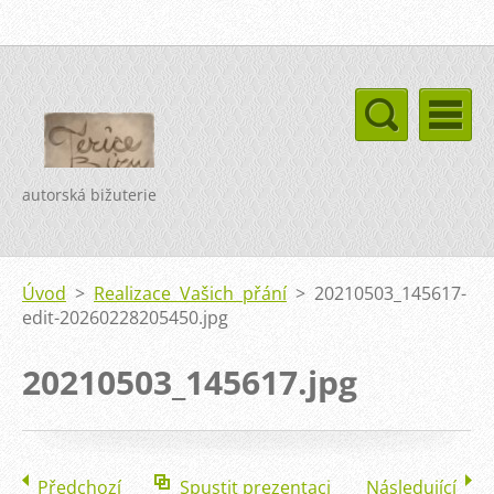
autorská bižuterie
Úvod
>
Realizace Vašich přání
>
20210503_145617-
edit-20260228205450.jpg
20210503_145617.jpg
Předchozí
Spustit prezentaci
Následující